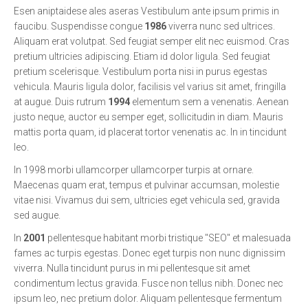
Esen aniptaidese ales aseras Vestibulum ante ipsum primis in
faucibu. Suspendisse congue
1986
viverra nunc sed ultrices.
Aliquam erat volutpat. Sed feugiat semper elit nec euismod. Cras
pretium ultricies adipiscing. Etiam id dolor ligula. Sed feugiat
pretium scelerisque. Vestibulum porta nisi in purus egestas
vehicula. Mauris ligula dolor, facilisis vel varius sit amet, fringilla
at augue. Duis rutrum
1994
elementum sem a venenatis. Aenean
justo neque, auctor eu semper eget, sollicitudin in diam. Mauris
mattis porta quam, id placerat tortor venenatis ac. In in tincidunt
leo.
In 1998 morbi ullamcorper ullamcorper turpis at ornare.
Maecenas quam erat, tempus et pulvinar accumsan, molestie
vitae nisi. Vivamus dui sem, ultricies eget vehicula sed, gravida
sed augue.
In
2001
pellentesque habitant morbi tristique "SEO" et malesuada
fames ac turpis egestas. Donec eget turpis non nunc dignissim
viverra. Nulla tincidunt purus in mi pellentesque sit amet
condimentum lectus gravida. Fusce non tellus nibh. Donec nec
ipsum leo, nec pretium dolor. Aliquam pellentesque fermentum